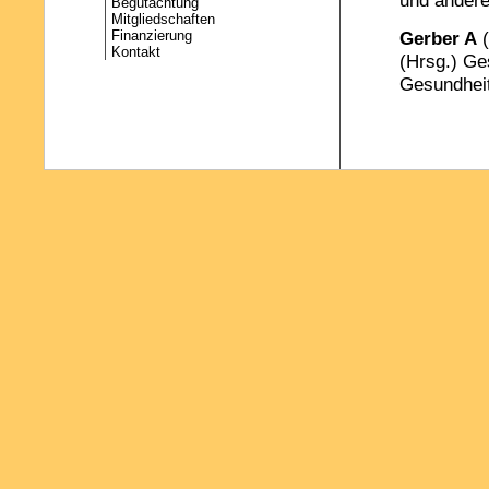
und andere
Begutachtung
Mitgliedschaften
Finanzierung
Gerber A
(
Kontakt
(Hrsg.) Ge
Gesundheit
Gerber A
(
(Hrsg.) Ge
Gesundheit
Klever-Dei
deutsche G
Lauterbach
Lehrbuch f
Huber Verl
Passon A,
Krankenver
Stock S, B
Mediziner 
Verlag, 10
Lewis G, G
Vaithianat